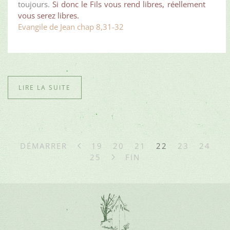
toujours.
Si donc le Fils vous rend libres, réellement
vous serez libres.
Evangile de Jean chap 8,31-32
LIRE LA SUITE
DÉMARRER
19
20
21
22
23
24
25
FIN