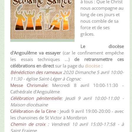
à tous : Que le Christ
nous accompagne au
long de ces jours et
nous comble de sa
force et de ses
grâces.
Le diocèse
d'Angoulême va essayer
(car le confinement empêche
les essais techniques ...)
de retransmettre ces
célébrations en direct
sur la page du
diocèse
:
Bénédiction des rameaux
2020 Dimanche 5 avril 10:00-
11:30 - église Saint-Léger à Cognac
Messe Chrismale:
Mercredi 8 avril 10:00-11:30 -
Cathédrale d’Angoulême
Célébration pénitentielle:
Jeudi 9 avril 10:00-11:00 -
Maison diocésaine
Célébration de la Cène
: Jeudi 9 avril 19:00-20:00 - avec
les chanoines de St Victor à Montbron
Chemin de croix
: Vendredi 10 avril 15:00-17:58 - à
Saint Fraigne